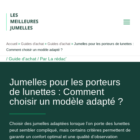
Aller
au
contenu
Accueil
»
Guides d’achat
»
Guides d’achat
»
Jumelles pour les porteurs de lunettes :
Comment choisir un modèle adapté ?
/
Guide d'achat
/ Par
La rédac'
Jumelles pour les porteurs
de lunettes : Comment
choisir un modèle adapté ?
Choisir des jumelles adaptées lorsque l’on porte des lunettes
peut sembler compliqué, mais certains critères permettent de
garantir un confort optimal et une qualité d’observation