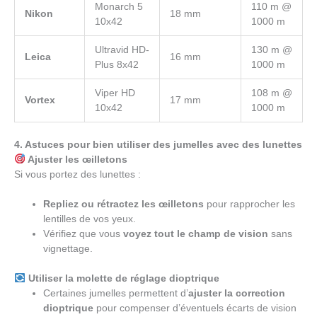
Monarch 5
110 m @
Nikon
18 mm
10x42
1000 m
Ultravid HD-
130 m @
Leica
16 mm
Plus 8x42
1000 m
Viper HD
108 m @
Vortex
17 mm
10x42
1000 m
4. Astuces pour bien utiliser des jumelles avec des lunettes
Ajuster les œilletons
Si vous portez des lunettes :
Repliez ou rétractez les œilletons
pour rapprocher les
lentilles de vos yeux.
Vérifiez que vous
voyez tout le champ de vision
sans
vignettage.
Utiliser la molette de réglage dioptrique
Certaines jumelles permettent d’
ajuster la correction
dioptrique
pour compenser d’éventuels écarts de vision