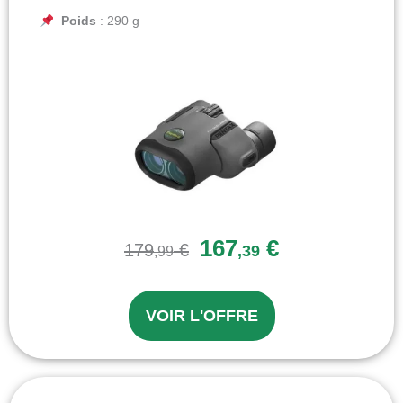
Poids
: 290 g
167
€
179
€
,39
,99
VOIR L'OFFRE