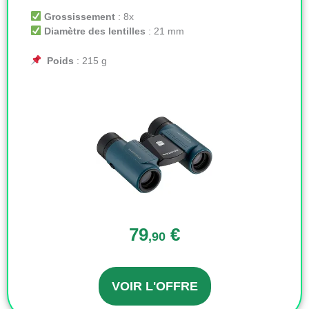
Grossissement
: 8x
Diamètre des lentilles
: 21 mm
Poids
: 215 g
79
€
,90
VOIR L'OFFRE