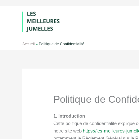
Aller
au
contenu
Accueil
»
Politique de Confidentialité
Politique de Confide
1. Introduction
Cette politique de confidentialité explique
notre site web
https://les-meilleures-jumelle
notamment le Règlement Général sur la 