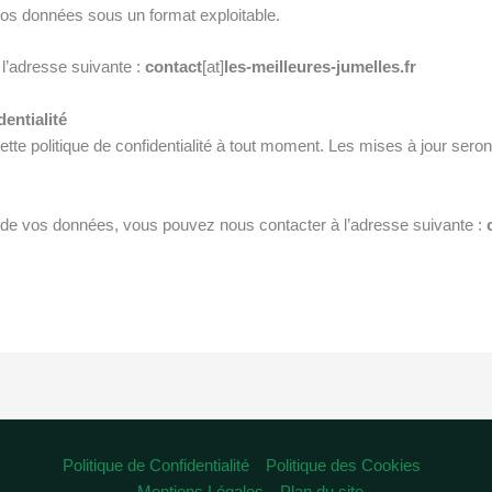
os données sous un format exploitable.
 l’adresse suivante :
contact
[at]
les-meilleures-jumelles.fr
dentialité
tte politique de confidentialité à tout moment. Les mises à jour seron
on de vos données, vous pouvez nous contacter à l’adresse suivante :
Politique de Confidentialité
Politique des Cookies
Mentions Légales
Plan du site