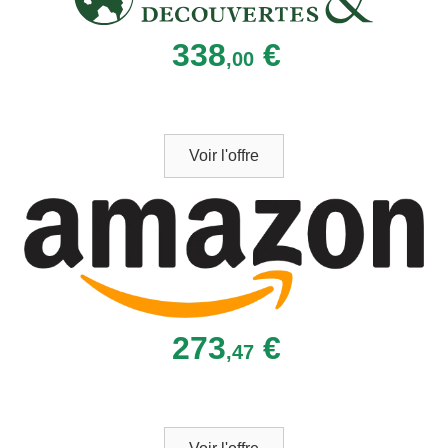
338
€
,00
Voir l'offre
273
€
,47