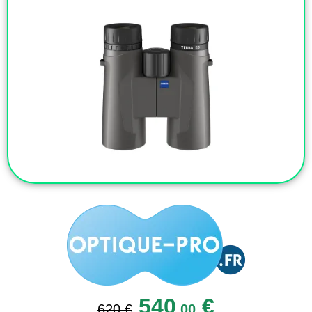
540
€
620 €
,00