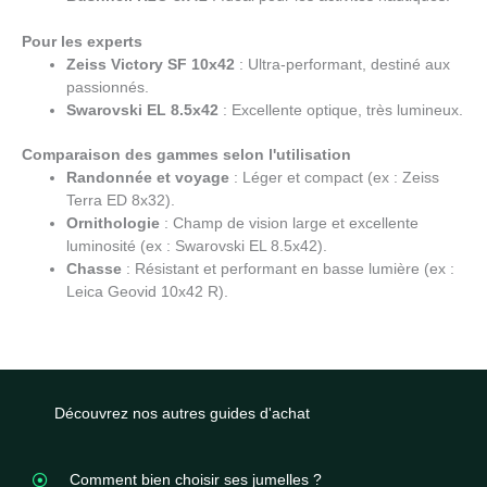
Pour les experts
Zeiss Victory SF 10x42
: Ultra-performant, destiné aux
passionnés.
Swarovski EL 8.5x42
: Excellente optique, très lumineux.
Comparaison des gammes selon l'utilisation
Randonnée et voyage
: Léger et compact (ex : Zeiss
Terra ED 8x32).
Ornithologie
: Champ de vision large et excellente
luminosité (ex : Swarovski EL 8.5x42).
Chasse
: Résistant et performant en basse lumière (ex :
Leica Geovid 10x42 R).
Découvrez nos autres guides d'achat
Comment bien choisir ses jumelles ?