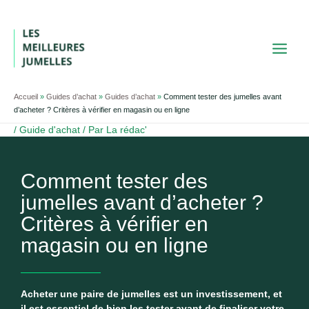
Aller
au
contenu
Accueil
»
Guides d’achat
»
Guides d’achat
»
Comment tester des jumelles avant
d’acheter ? Critères à vérifier en magasin ou en ligne
/
Guide d'achat
/ Par
La rédac'
Comment tester des
jumelles avant d’acheter ?
Critères à vérifier en
magasin ou en ligne
Acheter une paire de jumelles est un investissement, et
il est essentiel de bien les tester avant de finaliser votre