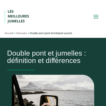
Aller
au
contenu
Accueil
»
Glossaire
»
Double pont (pont fermé/pont ouvert)
Double pont et jumelles :
définition et différences