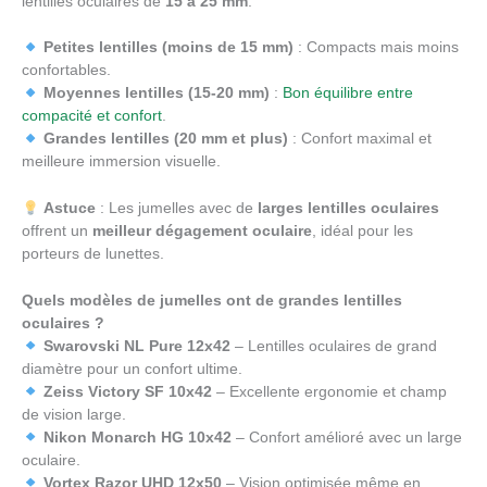
lentilles oculaires de
15 à 25 mm
.
Petites lentilles (moins de 15 mm)
: Compacts mais moins
confortables.
Moyennes lentilles (15-20 mm)
:
Bon équilibre entre
compacité et confort
.
Grandes lentilles (20 mm et plus)
: Confort maximal et
meilleure immersion visuelle.
Astuce
: Les jumelles avec de
larges lentilles oculaires
offrent un
meilleur dégagement oculaire
, idéal pour les
porteurs de lunettes.
Quels modèles de jumelles ont de grandes lentilles
oculaires ?
Swarovski NL Pure 12x42
– Lentilles oculaires de grand
diamètre pour un confort ultime.
Zeiss Victory SF 10x42
– Excellente ergonomie et champ
de vision large.
Nikon Monarch HG 10x42
– Confort amélioré avec un large
oculaire.
Vortex Razor UHD 12x50
– Vision optimisée même en