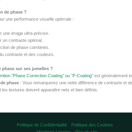
on de phase ?
ur une performance visuelle optimale :
 une image ultra-précise.
 un contraste optimal.
ection de phase combinés.
du contraste et des couleurs.
e phase sur ses jumelles ?
ntion "Phase Correction Coating" ou "P-Coating"
est généralement in
 de phase
: Vous remarquerez une nette différence de contraste et de
 les textures doivent apparaître nets et bien définis.
Politique de Confidentialité
Politique des Cookies
Mentions Légales
Plan du site