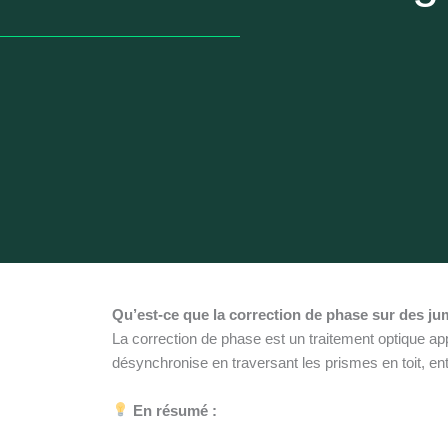
Qu’est-ce que la correction de phase sur des ju
La correction de phase est un traitement optique app
désynchronise en traversant les prismes en toit, entr
En résumé :